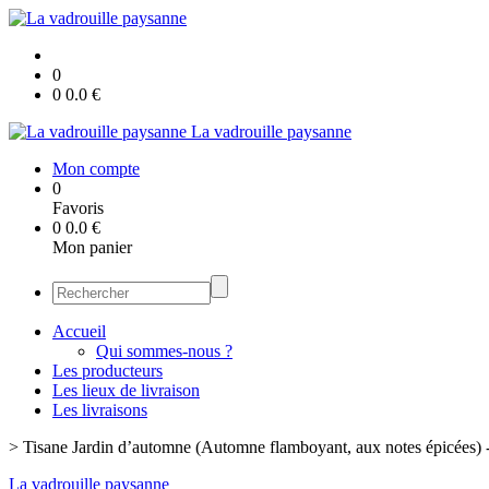
0
0
0.0
€
La vadrouille paysanne
Mon compte
0
Favoris
0
0.0
€
Mon panier
Accueil
Qui sommes-nous ?
Les producteurs
Les lieux de livraison
Les livraisons
>
Tisane Jardin d’automne (Automne flamboyant, aux notes épicées) 
La vadrouille paysanne