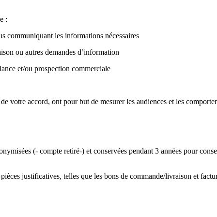
e :
ous communiquant les informations nécessaires
aison ou autres demandes d’information
elance et/ou prospection commerciale
de votre accord, ont pour but de mesurer les audiences et les comportem
misées (- compte retiré-) et conservées pendant 3 années pour conserver
èces justificatives, telles que les bons de commande/livraison et factur