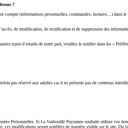
dessus ?
re compte (informations personnelles, commandes, factures…) dans le bu
ccès, de modification, de rectification et de suppression des informat
utres types d’emails de notre part, veuillez le notifier dans les « Préf
utefois pas réservé aux adultes car il ne présente pas de contenus interd
nées Personnelles. Si La Vadrouille Paysanne souhaite utiliser vos donn
 ces modifications seront notifiées de manière visible sur le site. Du f