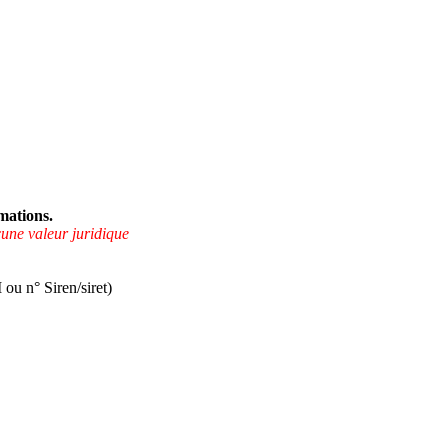
mations.
cune valeur juridique
u n° Siren/siret)