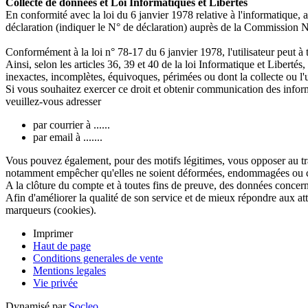
Collecte de données et Loi Informatiques et Libertés
En conformité avec la loi du 6 janvier 1978 relative à l'informatique, a
déclaration (indiquer le N° de déclaration) auprès de la Commission N
Conformément à la loi n° 78-17 du 6 janvier 1978, l'utilisateur peut
Ainsi, selon les articles 36, 39 et 40 de la loi Informatique et Libertés
inexactes, incomplètes, équivoques, périmées ou dont la collecte ou l'u
Si vous souhaitez exercer ce droit et obtenir communication des info
veuillez-vous adresser
par courrier à ......
par email à .......
Vous pouvez également, pour des motifs légitimes, vous opposer au tr
notamment empêcher qu'elles ne soient déformées, endommagées ou c
A la clôture du compte et à toutes fins de preuve, des données concern
Afin d'améliorer la qualité de son service et de mieux répondre aux att
marqueurs (cookies).
Imprimer
Haut de page
Conditions generales de vente
Mentions legales
Vie privée
Dynamisé par
Socleo