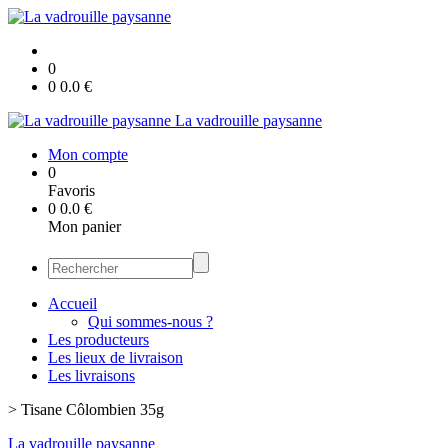
0
0
0.0
€
La vadrouille paysanne
Mon compte
0
Favoris
0
0.0
€
Mon panier
Accueil
Qui sommes-nous ?
Les producteurs
Les lieux de livraison
Les livraisons
>
Tisane Côlombien 35g
La vadrouille paysanne