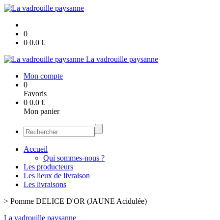
0
0
0.0
€
La vadrouille paysanne
Mon compte
0
Favoris
0
0.0
€
Mon panier
Accueil
Qui sommes-nous ?
Les producteurs
Les lieux de livraison
Les livraisons
>
Pomme DELICE D'OR (JAUNE Acidulée)
La vadrouille paysanne